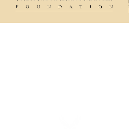
Ticket Policy
84321
Rental & Tech Info
Privacy Policy
mance
Careers
sts a
ns.
t and