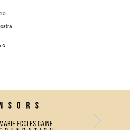
tro
estra
n o
o
onsors