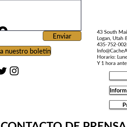
43 South Mai
Enviar
Logan, Utah 
435-752-002
a nuestro boletín
Info@CacheA
Horario: Lun
Y 1 hora ante
Inform
P
CONTACTO DE PRENSA