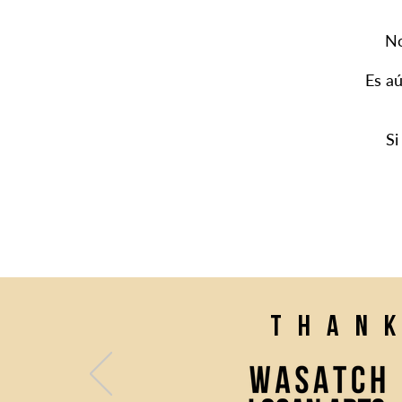
No
Es a
Si
Than