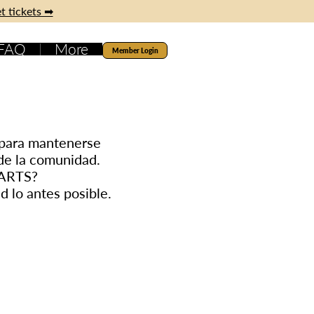
t tickets ➡
 FAQ
More
Member Login
n para mantenerse
de la comunidad.
eARTS?
 lo antes posible.