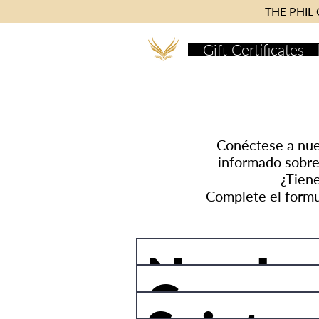
THE PHIL C
Gift Certificates
Conéctese a nues
informado sobre
¿Tien
Complete el formu