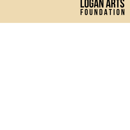
(435) 752 - 0026
43 S Main Street, Logan, UT 
Mon - Fri: 10 AM - 2 PM
& 1 hour prior to any perfor
The Ellen Eccles Theatre ho
wide variety of productio
Performances vary in conten